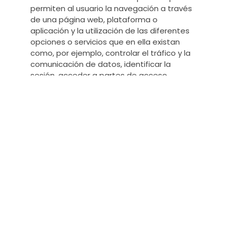
permiten al usuario la navegación a través
de una página web, plataforma o
aplicación y la utilización de las diferentes
opciones o servicios que en ella existan
como, por ejemplo, controlar el tráfico y la
comunicación de datos, identificar la
sesión, acceder a partes de acceso
restringido, recordar los elementos que
integran un pedido, realizar el proceso de
compra de un pedido, realizar la solicitud
de inscripción o participación en un evento,
utilizar elementos de seguridad durante la
navegación, almacenar contenidos para la
difusión de videos o sonido o compartir
contenidos a través de redes sociales.
– Cookies de personalización:
Son
aquéllas que permiten al usuario acceder al
servicio con algunas características de
carácter general predefinidas en función